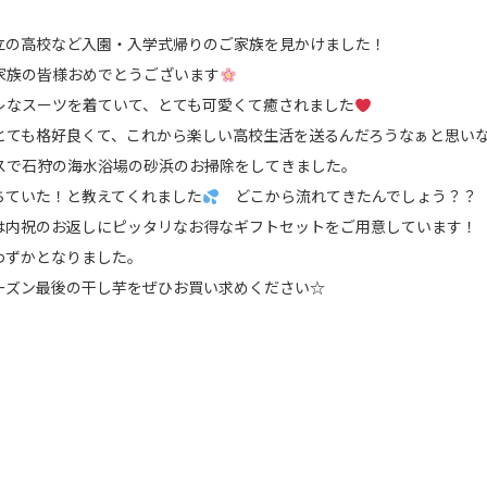
立の高校など入園・入学式帰りのご家族を見かけました！
家族の皆様おめでとうございます
レなスーツを着ていて、とても可愛くて癒されました
とても格好良くて、これから楽しい高校生活を送るんだろうなぁと思い
スで石狩の海水浴場の砂浜のお掃除をしてきました。
ちていた！と教えてくれました
どこから流れてきたんでしょう？？
は内祝のお返しにピッタリなお得なギフトセットをご用意しています！
わずかとなりました。
ーズン最後の干し芋をぜひお買い求めください☆